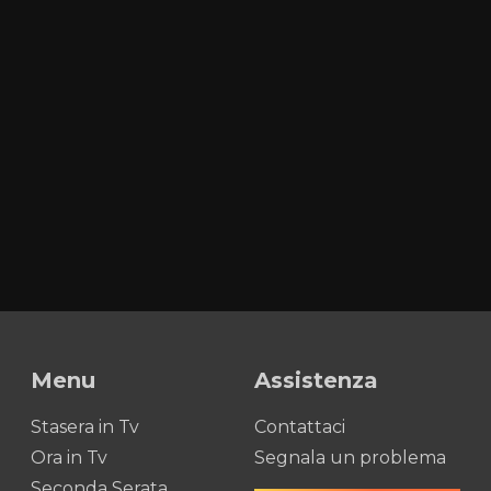
Menu
Assistenza
Stasera in Tv
Contattaci
Ora in Tv
Segnala un problema
Seconda Serata