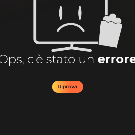
Ops, c'è stato un
error
Riprova