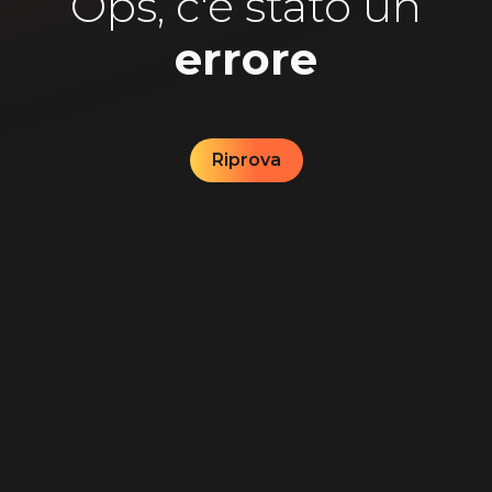
Ops, c'è stato un
errore
Riprova