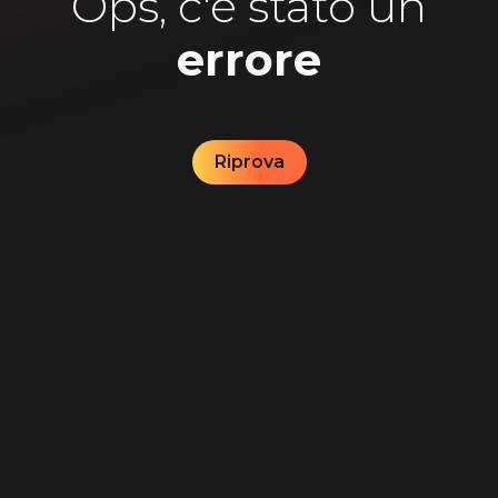
Ops, c'è stato un
errore
Riprova