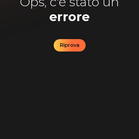
Ops, c'è stato un
errore
Riprova