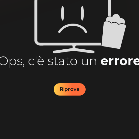
Ops, c'è stato un
error
Riprova