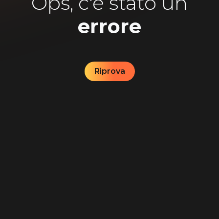
Ops, c'è stato un
errore
Riprova