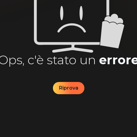
Ops, c'è stato un
error
Riprova