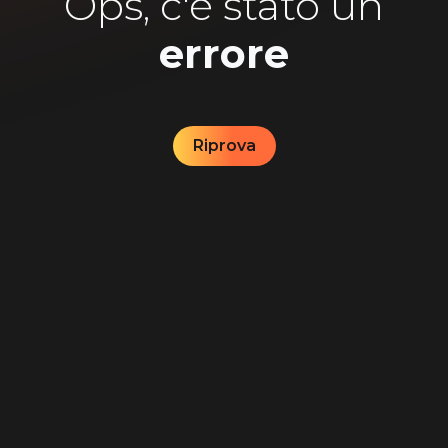
Ops, c'è stato un
errore
Riprova