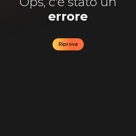
Ops, c'è stato un
errore
Riprova