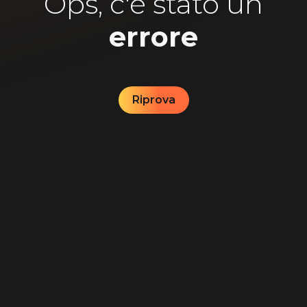
Ops, c'è stato un
errore
Riprova