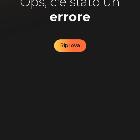
Ops, c'è stato un
errore
Riprova