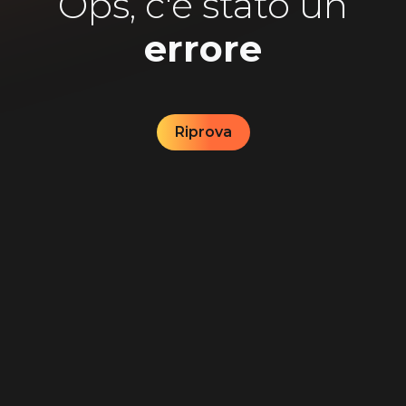
Ops, c'è stato un
errore
Riprova