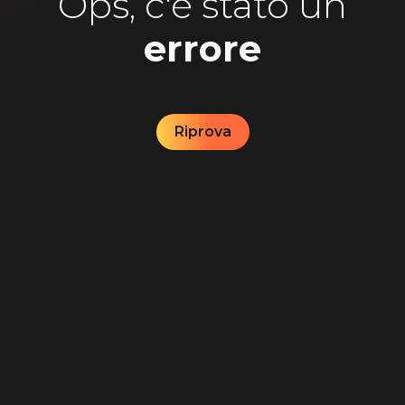
Ops, c'è stato un
errore
Riprova