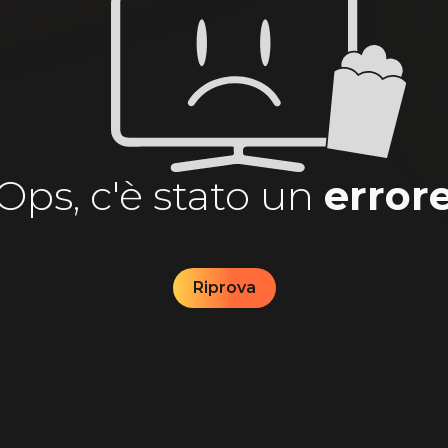
Ops, c'è stato un
error
Riprova