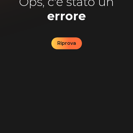
Ops, c'è stato un
errore
Riprova