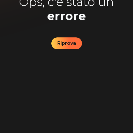
Ops, c'è stato un
errore
Riprova