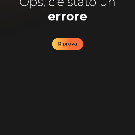
Ops, c'è stato un
errore
Riprova