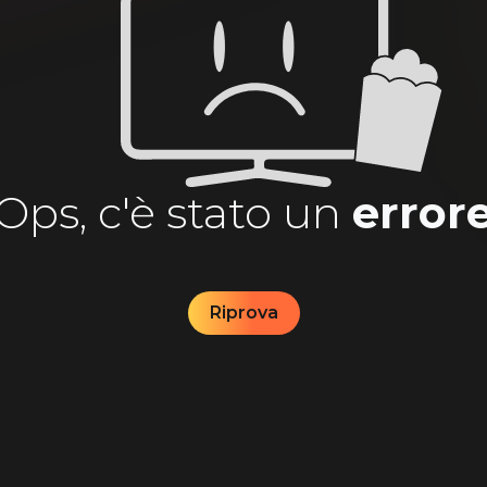
Ops, c'è stato un
error
Riprova