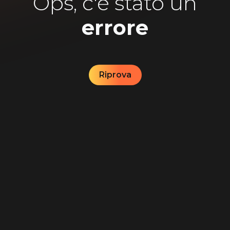
Ops, c'è stato un
errore
Riprova