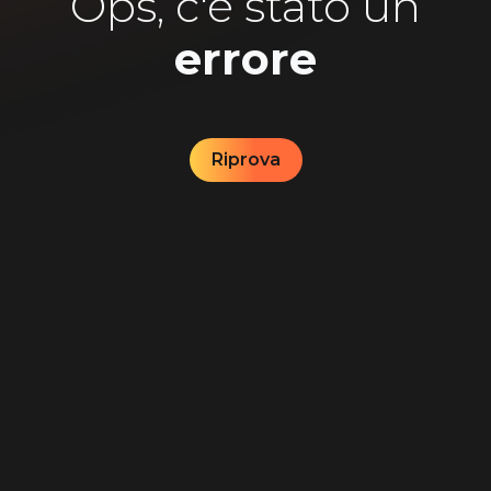
Ops, c'è stato un
errore
Riprova