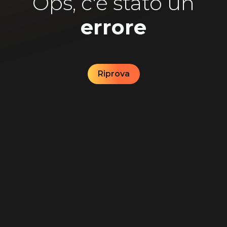
Ops, c'è stato un
errore
Riprova