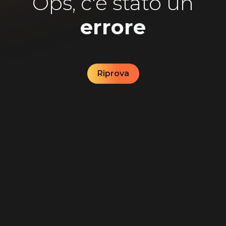
Ops, c'è stato un
errore
Riprova