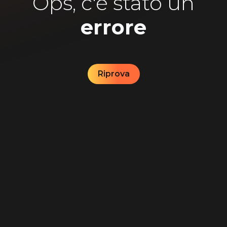
Ops, c'è stato un
errore
Riprova