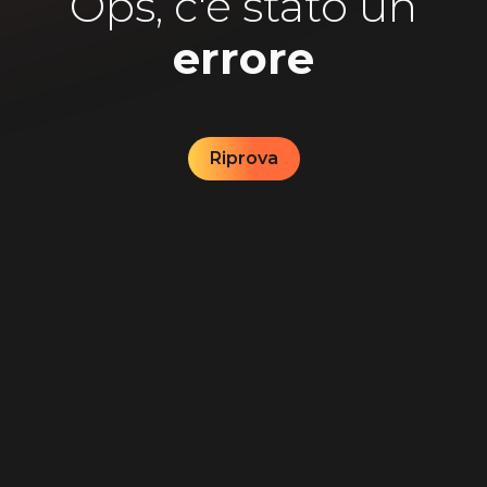
Ops, c'è stato un
errore
Riprova