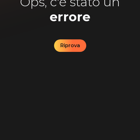
Ops, c'è stato un
errore
Riprova