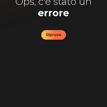
Ops, c'è stato un
errore
Riprova