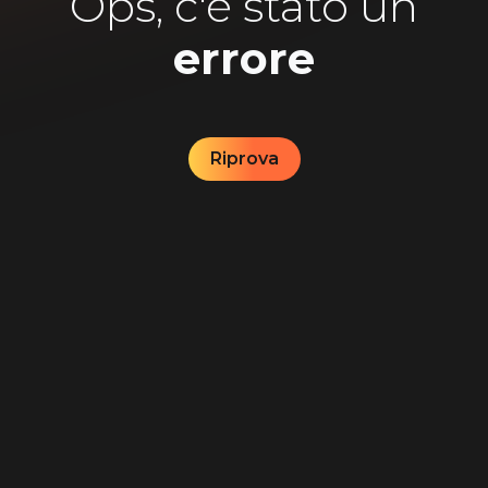
Ops, c'è stato un
errore
Riprova