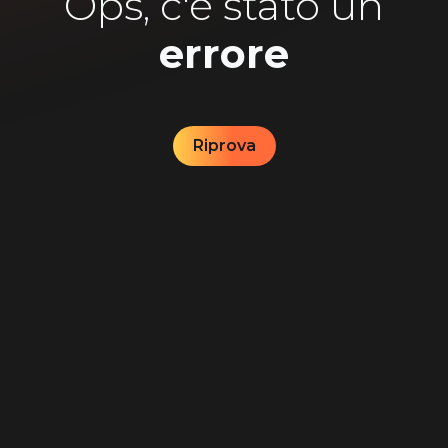
Ops, c'è stato un
errore
Riprova