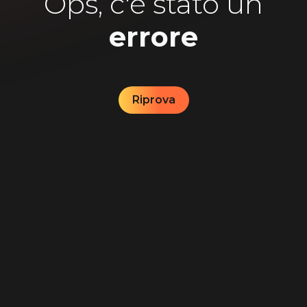
Ops, c'è stato un
errore
Riprova