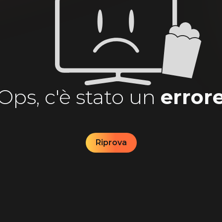
Ops, c'è stato un
error
Riprova