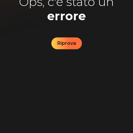
Ops, c'è stato un
errore
Riprova