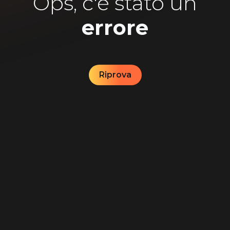
Ops, c'è stato un
errore
Riprova