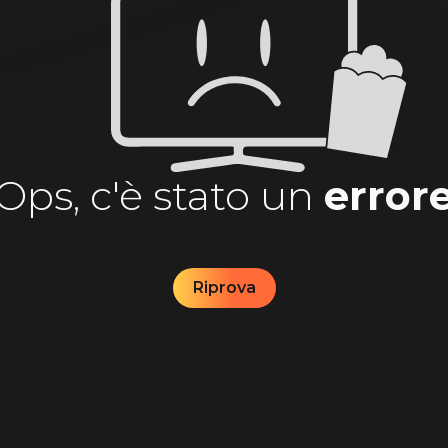
Ops, c'è stato un
error
Riprova