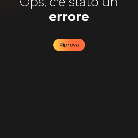
Ops, c'è stato un
errore
Riprova