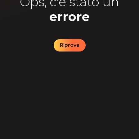
Ops, c'è stato un
errore
Riprova