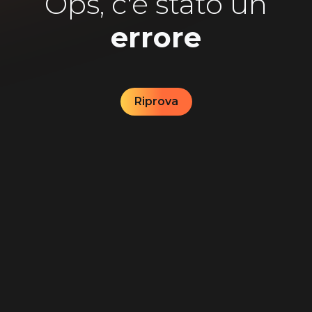
Ops, c'è stato un
errore
Riprova