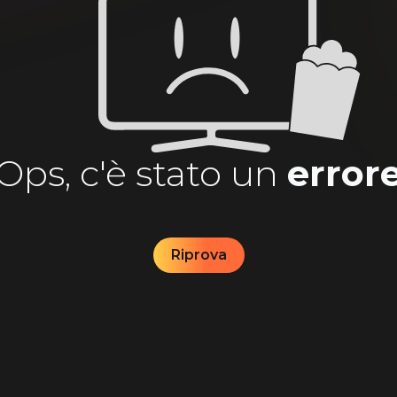
Ops, c'è stato un
error
Riprova