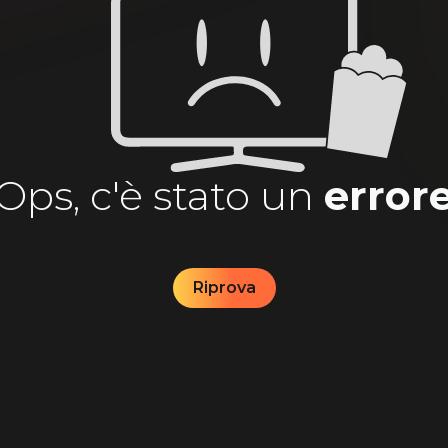
Ops, c'è stato un
error
Riprova