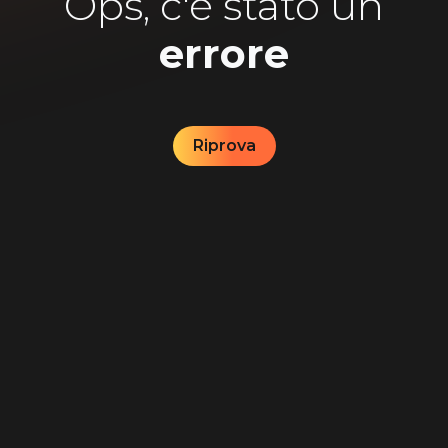
Ops, c'è stato un
errore
Riprova