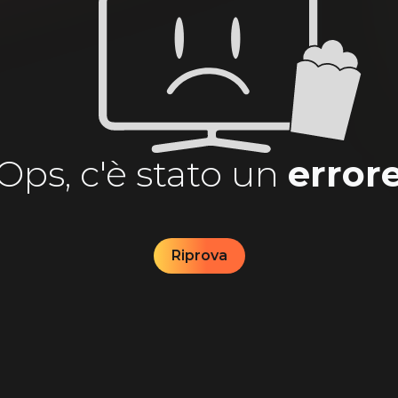
Ops, c'è stato un
error
Riprova