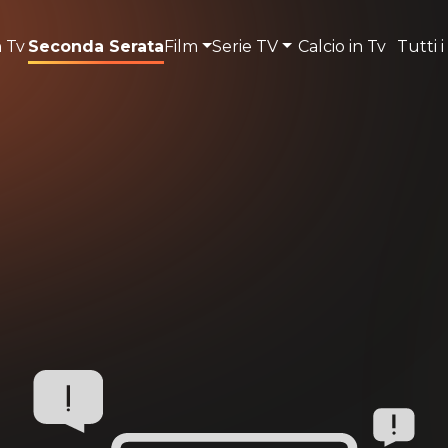
n Tv
Seconda Serata
Film
Serie TV
Calcio in Tv
Tutti i