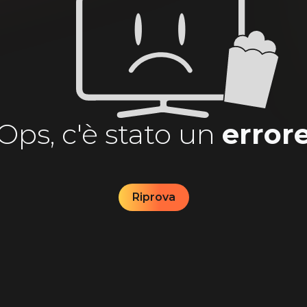
Ops, c'è stato un
error
Riprova