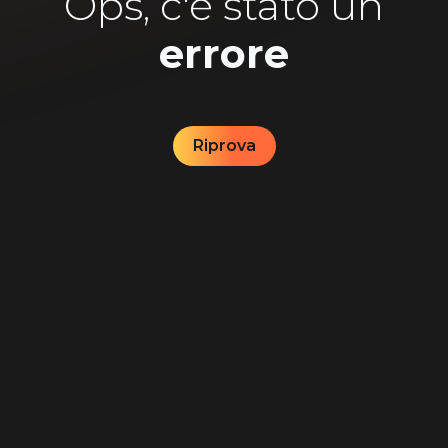
Ops, c'è stato un
errore
Riprova