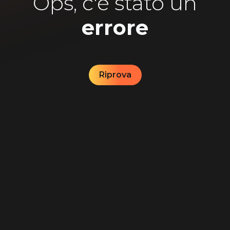
Ops, c'è stato un
errore
Riprova