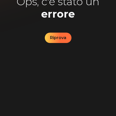
Ops, c'è stato un
errore
Riprova