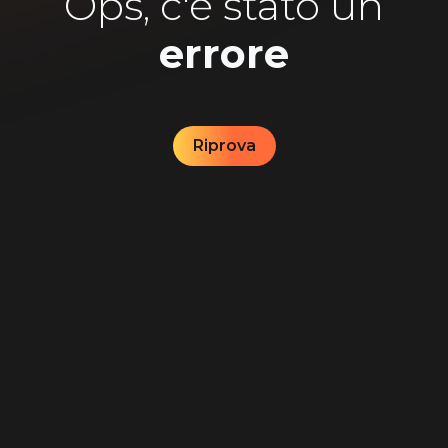
Ops, c'è stato un
errore
Riprova