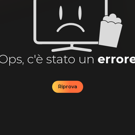
Ops, c'è stato un
error
Riprova