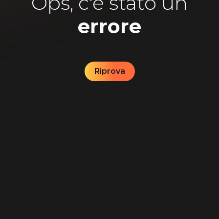
Ops, c'è stato un
errore
Riprova